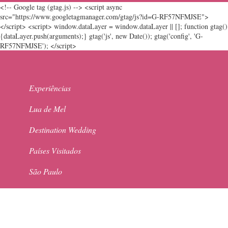
<!-- Google tag (gtag.js) --> <script async
src="https://www.googletagmanager.com/gtag/js?id=G-RF57NFMJSE">
</script> <script> window.dataLayer = window.dataLayer || []; function gtag()
{dataLayer.push(arguments);} gtag('js', new Date()); gtag('config', 'G-
RF57NFMJSE'); </script>
Experiências
Lua de Mel
Destination Wedding
Países Visitados
São Paulo