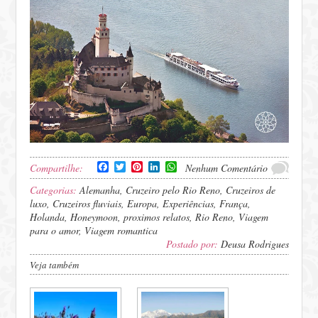
Facebook
Twitter
Pinterest
LinkedIn
WhatsApp
Compartilhe:
Nenhum Comentário
Categorias:
Alemanha
,
Cruzeiro pelo Rio Reno
,
Cruzeiros de
luxo
,
Cruzeiros fluviais
,
Europa
,
Experiências
,
França
,
Holanda
,
Honeymoon
,
proximos relatos
,
Rio Reno
,
Viagem
para o amor
,
Viagem romantica
Postado por:
Deusa Rodrigues
Veja também