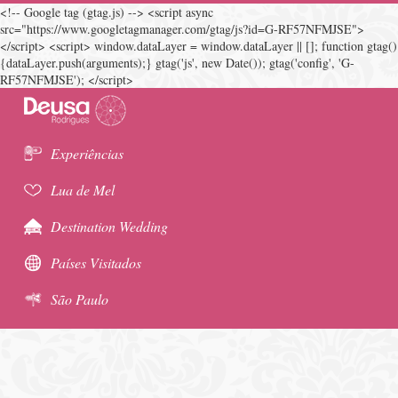
<!-- Google tag (gtag.js) --> <script async
src="https://www.googletagmanager.com/gtag/js?id=G-RF57NFMJSE">
</script> <script> window.dataLayer = window.dataLayer || []; function gtag()
{dataLayer.push(arguments);} gtag('js', new Date()); gtag('config', 'G-
RF57NFMJSE'); </script>
Experiências
Lua de Mel
Destination Wedding
Países Visitados
São Paulo