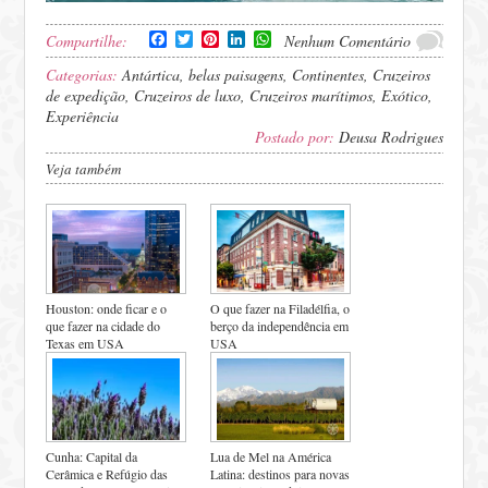
Facebook
Twitter
Pinterest
LinkedIn
WhatsApp
Compartilhe:
Nenhum Comentário
Categorias:
Antártica
,
belas paisagens
,
Continentes
,
Cruzeiros
de expedição
,
Cruzeiros de luxo
,
Cruzeiros marítimos
,
Exótico
,
Experiência
Postado por:
Deusa Rodrigues
Veja também
Houston: onde ficar e o
O que fazer na Filadélfia, o
que fazer na cidade do
berço da independência em
Texas em USA
USA
Cunha: Capital da
Lua de Mel na América
Cerâmica e Refúgio das
Latina: destinos para novas