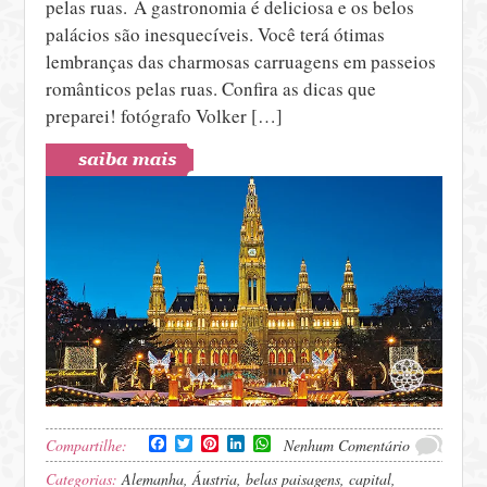
pelas ruas. A gastronomia é deliciosa e os belos
palácios são inesquecíveis. Você terá ótimas
lembranças das charmosas carruagens em passeios
românticos pelas ruas. Confira as dicas que
preparei! fotógrafo Volker […]
Facebook
Twitter
Pinterest
LinkedIn
WhatsApp
Compartilhe:
Nenhum Comentário
Categorias:
Alemanha
,
Áustria
,
belas paisagens
,
capital
,