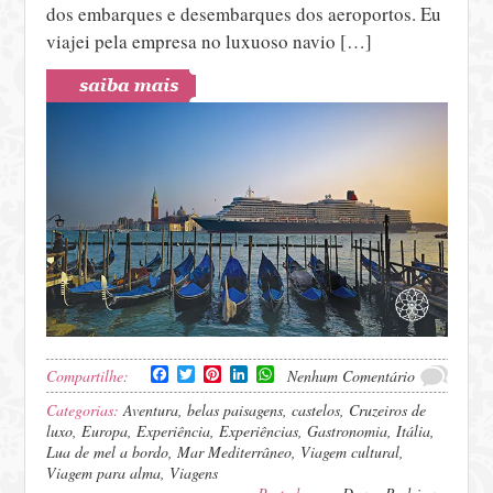
dos embarques e desembarques dos aeroportos. Eu
viajei pela empresa no luxuoso navio […]
Facebook
Twitter
Pinterest
LinkedIn
WhatsApp
Compartilhe:
Nenhum Comentário
Categorias:
Aventura
,
belas paisagens
,
castelos
,
Cruzeiros de
luxo
,
Europa
,
Experiência
,
Experiências
,
Gastronomia
,
Itália
,
Lua de mel a bordo
,
Mar Mediterrâneo
,
Viagem cultural
,
Viagem para alma
,
Viagens