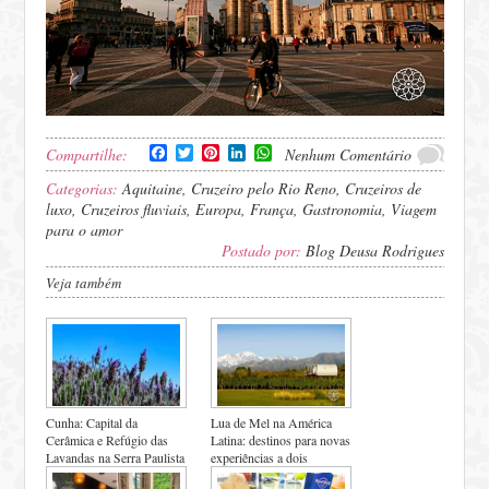
Facebook
Twitter
Pinterest
LinkedIn
WhatsApp
Compartilhe:
Nenhum Comentário
Categorias:
Aquitaine
,
Cruzeiro pelo Rio Reno
,
Cruzeiros de
luxo
,
Cruzeiros fluviais
,
Europa
,
França
,
Gastronomia
,
Viagem
para o amor
Postado por:
Blog Deusa Rodrigues
Veja também
Cunha: Capital da
Lua de Mel na América
Cerâmica e Refúgio das
Latina: destinos para novas
Lavandas na Serra Paulista
experiências a dois