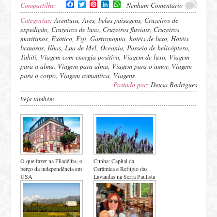
Facebook
Twitter
Pinterest
LinkedIn
WhatsApp
Compartilhe:
Nenhum Comentário
Categorias:
Aventura
,
Aves
,
belas paisagens
,
Cruzeiros de
expedição
,
Cruzeiros de luxo
,
Cruzeiros fluviais
,
Cruzeiros
marítimos
,
Exótico
,
Fiji
,
Gastronomia
,
hotéis de luxo
,
Hotéis
luxuosos
,
Ilhas
,
Lua de Mel
,
Oceania
,
Passeio de helicóptero
,
Tahiti
,
Viagem com energia positiva
,
Viagem de luxo
,
Viagem
para a alma
,
Viagem para alma
,
Viagem para o amor
,
Viagem
para o corpo
,
Viagem romantica
,
Viagens
Postado por:
Deusa Rodrigues
Veja também
O que fazer na Filadélfia, o
Cunha: Capital da
berço da independência em
Cerâmica e Refúgio das
USA
Lavandas na Serra Paulista