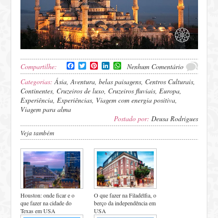
Facebook
Twitter
Pinterest
LinkedIn
WhatsApp
Compartilhe:
Nenhum Comentário
Categorias:
Ásia
,
Aventura
,
belas paisagens
,
Centros Culturais
,
Continentes
,
Cruzeiros de luxo
,
Cruzeiros fluviais
,
Europa
,
Experiência
,
Experiências
,
Viagem com energia positiva
,
Viagem para alma
Postado por:
Deusa Rodrigues
Veja também
Houston: onde ficar e o
O que fazer na Filadélfia, o
que fazer na cidade do
berço da independência em
Texas em USA
USA