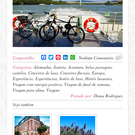
Facebook
Twitter
Pinterest
LinkedIn
WhatsApp
Compartilhe:
Nenhum Comentário
Categorias:
Alemanha
,
Áustria
,
Aventura
,
belas paisagens
,
castelos
,
Cruzeiros de luxo
,
Cruzeiros fluviais
,
Europa
,
Experiência
,
Experiências
,
hotéis de luxo
,
Hotéis luxuosos
,
Viagem com energia positiva
,
Viagem de final de semana
,
Viagem para alma
,
Viagens
Postado por:
Deusa Rodrigues
Veja também