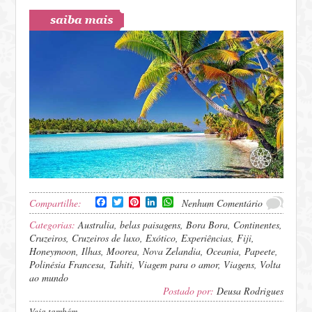
Facebook
Twitter
Pinterest
LinkedIn
WhatsApp
Compartilhe:
Nenhum Comentário
Categorias:
Australia
,
belas paisagens
,
Bora Bora
,
Continentes
,
Cruzeiros
,
Cruzeiros de luxo
,
Exótico
,
Experiências
,
Fiji
,
Honeymoon
,
Ilhas
,
Moorea
,
Nova Zelandia
,
Oceania
,
Papeete
,
Polinésia Francesa
,
Tahiti
,
Viagem para o amor
,
Viagens
,
Volta
ao mundo
Postado por:
Deusa Rodrigues
Veja também