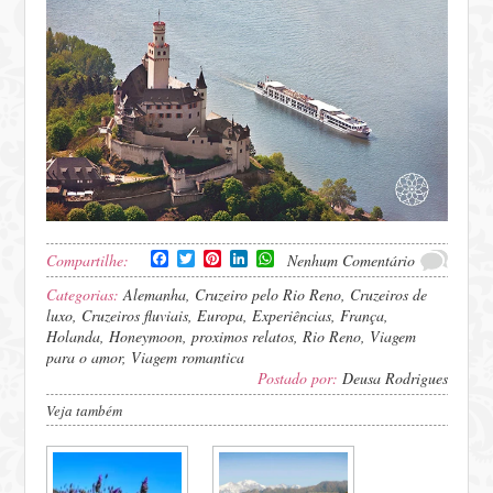
Facebook
Twitter
Pinterest
LinkedIn
WhatsApp
Compartilhe:
Nenhum Comentário
Categorias:
Alemanha
,
Cruzeiro pelo Rio Reno
,
Cruzeiros de
luxo
,
Cruzeiros fluviais
,
Europa
,
Experiências
,
França
,
Holanda
,
Honeymoon
,
proximos relatos
,
Rio Reno
,
Viagem
para o amor
,
Viagem romantica
Postado por:
Deusa Rodrigues
Veja também