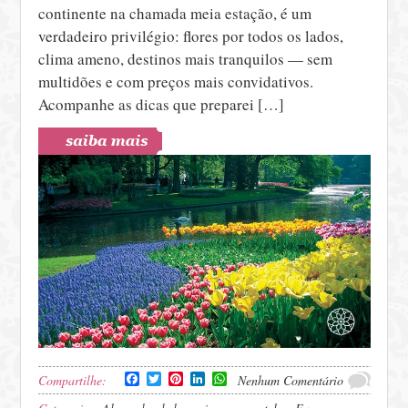
continente na chamada meia estação, é um
verdadeiro privilégio: flores por todos os lados,
clima ameno, destinos mais tranquilos — sem
multidões e com preços mais convidativos.
Acompanhe as dicas que preparei […]
Facebook
Twitter
Pinterest
LinkedIn
WhatsApp
Compartilhe:
Nenhum Comentário