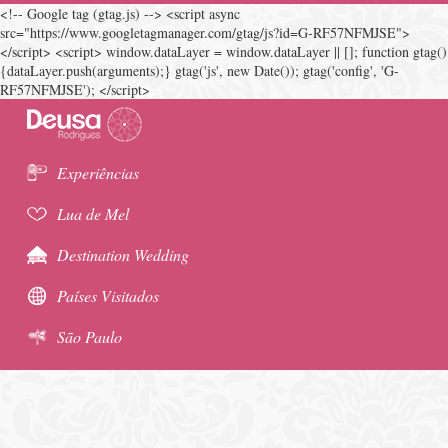
<!-- Google tag (gtag.js) --> <script async
src="https://www.googletagmanager.com/gtag/js?id=G-RF57NFMJSE">
</script> <script> window.dataLayer = window.dataLayer || []; function gtag()
{dataLayer.push(arguments);} gtag('js', new Date()); gtag('config', 'G-
RF57NFMJSE'); </script>
Experiências
Lua de Mel
Destination Wedding
Países Visitados
São Paulo