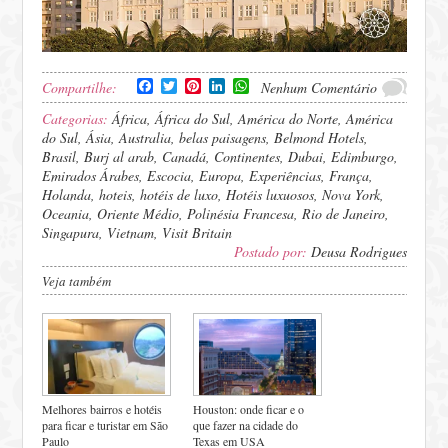
Facebook
Twitter
Pinterest
LinkedIn
WhatsApp
Compartilhe:
Nenhum Comentário
Categorias:
África
,
África do Sul
,
América do Norte
,
América
do Sul
,
Ásia
,
Australia
,
belas paisagens
,
Belmond Hotels
,
Brasil
,
Burj al arab
,
Canadá
,
Continentes
,
Dubai
,
Edimburgo
,
Emirados Árabes
,
Escocia
,
Europa
,
Experiências
,
França
,
Holanda
,
hoteis
,
hotéis de luxo
,
Hotéis luxuosos
,
Nova York
,
Oceania
,
Oriente Médio
,
Polinésia Francesa
,
Rio de Janeiro
,
Singapura
,
Vietnam
,
Visit Britain
Postado por:
Deusa Rodrigues
Veja também
Melhores bairros e hotéis
Houston: onde ficar e o
para ficar e turistar em São
que fazer na cidade do
Paulo
Texas em USA