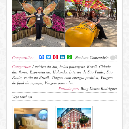
Facebook
Twitter
Pinterest
LinkedIn
WhatsApp
Compartilhe:
Nenhum Comentário
Categorias:
América do Sul
,
belas paisagens
,
Brasil
,
Cidade
das flores
,
Experiências
,
Holanda
,
Interior de São Paulo
,
São
Paulo
,
verão no Brasil
,
Viagem com energia positiva
,
Viagem
de final de semana
,
Viagem para alma
Postado por:
Blog Deusa Rodrigues
Veja também