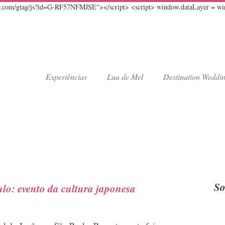
er.com/gtag/js?id=G-RF57NFMJSE"></script> <script> window.dataLayer = windo
Experiências
Lua de Mel
Destination Weddi
So
lo: evento da cultura japonesa