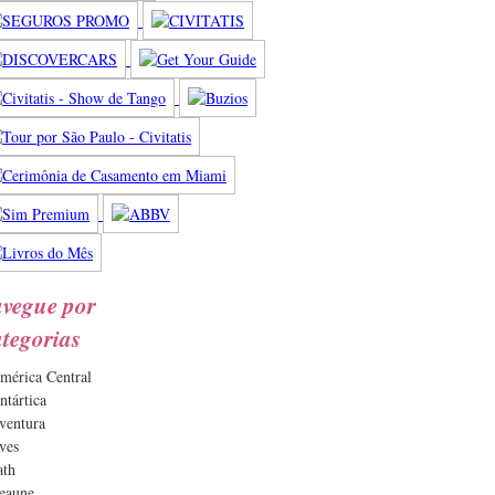
vegue por
tegorias
mérica Central
ntártica
ventura
ves
ath
eaune