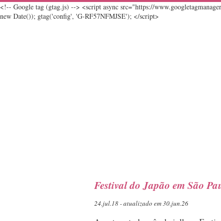
<!-- Google tag (gtag.js) --> <script async src="https://www.googletagmanag
new Date()); gtag('config', 'G-RF57NFMJSE'); </script>
Festival do Japão em São Pau
24.jul.18 - atualizado em 30.jun.26