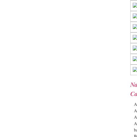
Na
Ca
A
A
A
A
b
B