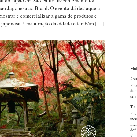
val do Japão em São Paulo. Recentemente foi
o Japonesa ao Brasil. O evento dá destaque à
mostrar e comercializar a gama de produtos e
ra japonesa. Uma atração da cidade e também […]
Mui
Sou
via
de 
con
Ten
via
ess
inc
def
idei