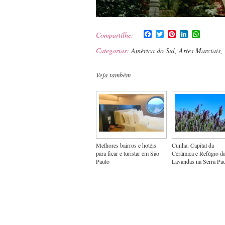
Facebook
Twitter
Pinterest
LinkedIn
WhatsA
Compartilhe:
Categorias:
América do Sul
,
Artes Marciais
,
Veja também
Melhores bairros e hotéis
Cunha: Capital da
para ficar e turistar em São
Cerâmica e Refúgio d
Paulo
Lavandas na Serra Pau