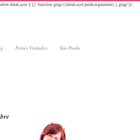
w.dataLayer || []; function gtag(){dataLayer.push(arguments);} gtag('js',
ng
Países Visitados
São Paulo
bre