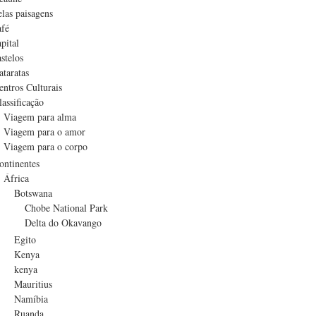
elas paisagens
afé
apital
astelos
ataratas
entros Culturais
lassificação
Viagem para alma
Viagem para o amor
Viagem para o corpo
ontinentes
África
Botswana
Chobe National Park
Delta do Okavango
Egito
Kenya
kenya
Mauritius
Namíbia
Ruanda