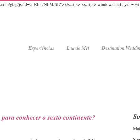
er.com/gtag/js?id=G-RF57NFMJSE"></script> <script> window.dataLayer = windo
Experiências
Lua de Mel
Destination Weddi
So
 para conhecer o sexto continente?
Mui
Sou