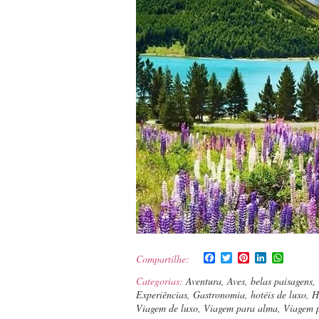
Facebook
Twitter
Pinterest
LinkedIn
WhatsA
Compartilhe:
Categorias:
Aventura
,
Aves
,
belas paisagens
,
Experiências
,
Gastronomia
,
hotéis de luxo
,
H
Viagem de luxo
,
Viagem para alma
,
Viagem 