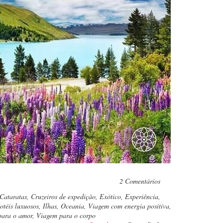
pp
2 Comentários
Cataratas
,
Cruzeiros de expedição
,
Exótico
,
Experiência
,
otéis luxuosos
,
Ilhas
,
Oceania
,
Viagem com energia positiva
,
para o amor
,
Viagem para o corpo