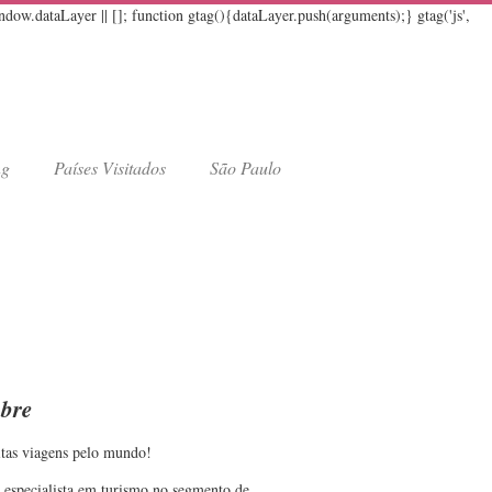
w.dataLayer || []; function gtag(){dataLayer.push(arguments);} gtag('js',
ng
Países Visitados
São Paulo
bre
tas viagens pelo mundo!
 especialista em turismo no segmento de