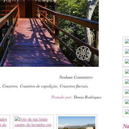
pp
Nenhum Comentário
,
Cruzeiros
,
Cruzeiros de expedição
,
Cruzeiros fluviais
,
Postado por:
Deusa Rodrigues
Na