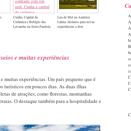
Ca
A
 o
Cunha: Capital da
Lua de Mel na América
A
Cerâmica e Refúgio das
Latina: destinos para novas
Lavandas na Serra Paulista
experiências a dois
A
A
b
B
b
seios e muitas experiências
c
c
c
C
e muitas experiências. Um país pequeno que é
C
s turísticos em poucos dias. As duas ilhas
C
pletas de atrações, como florestas, montanhas
 praias. O destaque também para a hospitalidade e
C