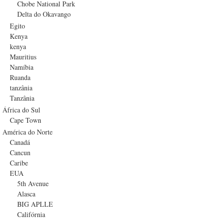
Chobe National Park
Delta do Okavango
Egito
Kenya
kenya
Mauritius
Namíbia
Ruanda
tanzânia
Tanzânia
África do Sul
Cape Town
América do Norte
Canadá
Cancun
Caribe
EUA
5th Avenue
Alasca
BIG APLLE
Califórnia