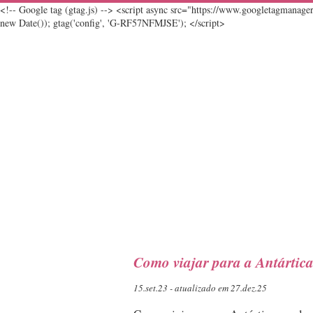
<!-- Google tag (gtag.js) --> <script async src="https://www.googletagmanag
new Date()); gtag('config', 'G-RF57NFMJSE'); </script>
Como viajar para a Antártica
15.set.23 - atualizado em 27.dez.25