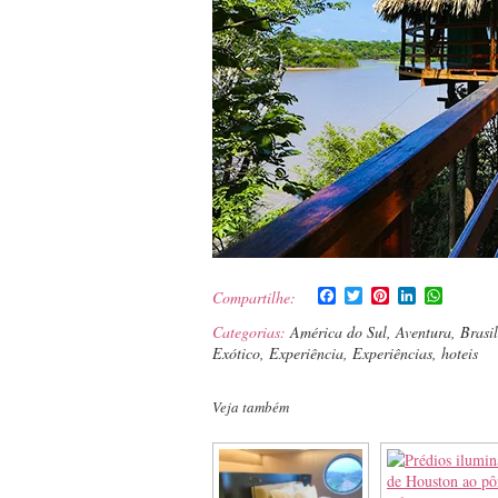
Facebook
Twitter
Pinterest
LinkedIn
WhatsA
Compartilhe:
Categorias:
América do Sul
,
Aventura
,
Brasil
Exótico
,
Experiência
,
Experiências
,
hoteis
Veja também