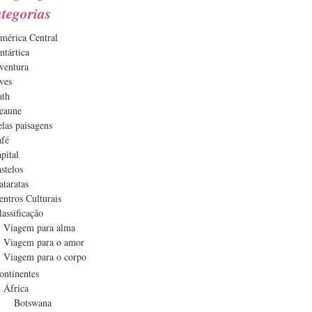
tegorias
mérica Central
ntártica
ventura
ves
ath
eaune
elas paisagens
afé
apital
astelos
ataratas
entros Culturais
lassificação
Viagem para alma
Viagem para o amor
Viagem para o corpo
ontinentes
África
Botswana