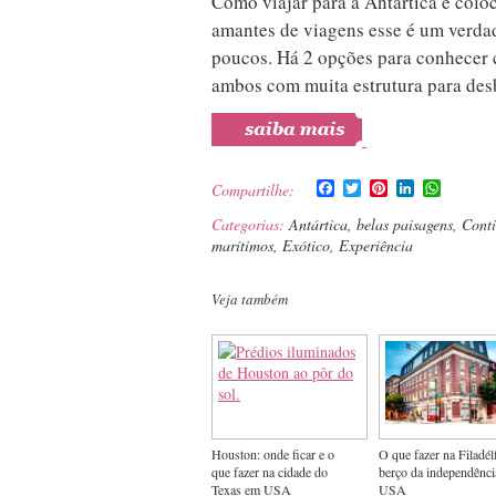
Como viajar para a Antártica e colo
amantes de viagens esse é um verdad
poucos. Há 2 opções para conhecer 
ambos com muita estrutura para des
Facebook
Twitter
Pinterest
LinkedIn
WhatsA
Compartilhe:
Categorias:
Antártica
,
belas paisagens
,
Conti
marítimos
,
Exótico
,
Experiência
Veja também
Houston: onde ficar e o
O que fazer na Filadélf
que fazer na cidade do
berço da independênc
Texas em USA
USA