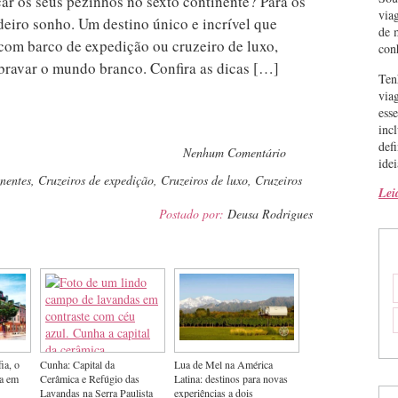
car os seus pezinhos no sexto continente? Para os
via
eiro sonho. Um destino único e incrível que
de 
com barco de expedição ou cruzeiro de luxo,
con
bravar o mundo branco. Confira as dicas […]
Ten
via
ess
inc
def
pp
Nenhum Comentário
idei
nentes
,
Cruzeiros de expedição
,
Cruzeiros de luxo
,
Cruzeiros
Lei
Postado por:
Deusa Rodrigues
ia, o
Cunha: Capital da
Lua de Mel na América
ia em
Cerâmica e Refúgio das
Latina: destinos para novas
Lavandas na Serra Paulista
experiências a dois