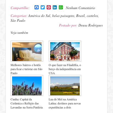
Facebook
Twitter
Pinterest
LinkedIn
WhatsApp
Compartilhe:
Nenhum Comentário
Categorias:
América do Sul
,
belas paisagens
,
Brasil
,
castelos
,
São Paulo
Postado por:
Deusa Rodrigues
Veja também
Melhores bairros e hotéis
O que fazer na Filadélfia, o
para ficar e turistar em São
berço da independência em
Paulo
USA
Cunha: Capital da
Lua de Mel na América
Cerâmica e Refúgio das
Latina: destinos para novas
Lavandas na Serra Paulista
experiências a dois