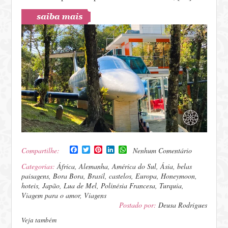
Facebook
Twitter
Pinterest
LinkedIn
WhatsApp
Compartilhe:
Nenhum Comentário
Categorias:
África
,
Alemanha
,
América do Sul
,
Ásia
,
belas
paisagens
,
Bora Bora
,
Brasil
,
castelos
,
Europa
,
Honeymoon
,
hoteis
,
Japão
,
Lua de Mel
,
Polinésia Francesa
,
Turquia
,
Viagem para o amor
,
Viagens
Postado por:
Deusa Rodrigues
Veja também