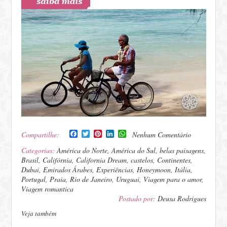
Facebook
Twitter
Pinterest
LinkedIn
WhatsApp
Compartilhe:
Nenhum Comentário
Categorias:
América do Norte
,
América do Sul
,
belas paisagens
,
Brasil
,
Califórnia
,
California Dream
,
castelos
,
Continentes
,
Dubai
,
Emirados Árabes
,
Experiências
,
Honeymoon
,
Itália
,
Portugal
,
Praia
,
Rio de Janeiro
,
Uruguai
,
Viagem para o amor
,
Viagem romantica
Postado por:
Deusa Rodrigues
Veja também