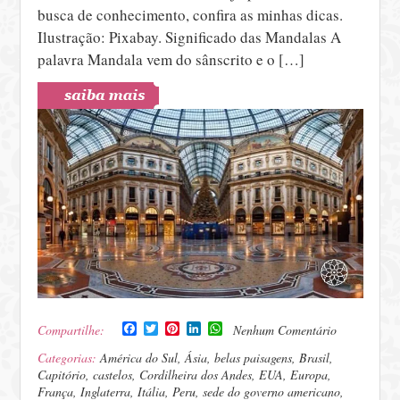
busca de conhecimento, confira as minhas dicas.
Ilustração: Pixabay. Significado das Mandalas A
palavra Mandala vem do sânscrito e o […]
Facebook
Twitter
Pinterest
LinkedIn
WhatsApp
Compartilhe:
Nenhum Comentário
Categorias:
América do Sul
,
Ásia
,
belas paisagens
,
Brasil
,
Capitório
,
castelos
,
Cordilheira dos Andes
,
EUA
,
Europa
,
França
,
Inglaterra
,
Itália
,
Peru
,
sede do governo americano
,