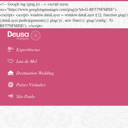
<!-- Google tag (gtag.js) --> <script async
src="https://www.googletagmanager.com/gtag/js?id=G-RF57NFMJSE">
</script> <script> window.dataLayer = window.dataLayer || []; function gtag()
{dataLayer.push(arguments);} gtag('js', new Date()); gtag('config', 'G-
RF57NFMJSE'); </script>
Experiências
Lua de Mel
Destination Wedding
Países Visitados
São Paulo