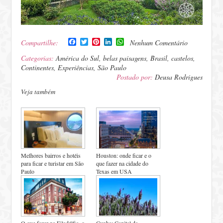
Facebook
Twitter
Pinterest
LinkedIn
WhatsApp
Compartilhe:
Nenhum Comentário
Categorias:
América do Sul
,
belas paisagens
,
Brasil
,
castelos
,
Continentes
,
Experiências
,
São Paulo
Postado por:
Deusa Rodrigues
Veja também
Melhores bairros e hotéis
Houston: onde ficar e o
para ficar e turistar em São
que fazer na cidade do
Paulo
Texas em USA
O que fazer na Filadélfia, o
Cunha: Capital da