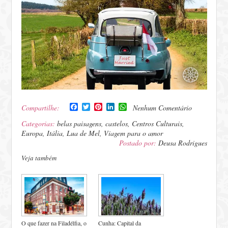
Facebook
Twitter
Pinterest
LinkedIn
WhatsApp
Compartilhe:
Nenhum Comentário
Categorias:
belas paisagens
,
castelos
,
Centros Culturais
,
Europa
,
Itália
,
Lua de Mel
,
Viagem para o amor
Postado por:
Deusa Rodrigues
Veja também
O que fazer na Filadélfia, o
Cunha: Capital da