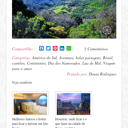
Facebook
Twitter
Pinterest
LinkedIn
WhatsApp
Compartilhe:
2 Comentários
Categorias:
América do Sul
,
Aventura
,
belas paisagens
,
Brasil
,
castelos
,
Continentes
,
Dia dos Namorados
,
Lua de Mel
,
Viagem
para o amor
Postado por:
Deusa Rodrigues
Veja também
Melhores bairros e hotéis
Houston: onde ficar e o
para ficar e turistar em São
que fazer na cidade do
Paulo
Texas em USA