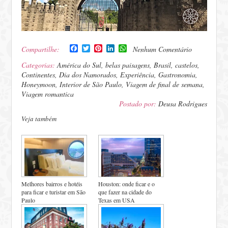
Facebook
Twitter
Pinterest
LinkedIn
WhatsApp
Compartilhe:
Nenhum Comentário
Categorias:
América do Sul
,
belas paisagens
,
Brasil
,
castelos
,
Continentes
,
Dia dos Namorados
,
Experiência
,
Gastronomia
,
Honeymoon
,
Interior de São Paulo
,
Viagem de final de semana
,
Viagem romantica
Postado por:
Deusa Rodrigues
Veja também
Melhores bairros e hotéis
Houston: onde ficar e o
para ficar e turistar em São
que fazer na cidade do
Paulo
Texas em USA