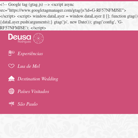
<!-- Google tag (gtag.js) --> <script async
src="https://www.googletagmanager.com/gtag/js?id=G-RF57NFMJSE">
</script> <script> window.dataLayer = window.dataLayer || []; function gtag()
{dataLayer.push(arguments);} gtag('js', new Date()); gtag('config', 'G-
RF57NFMJSE'); </script>
Experiências
Lua de Mel
Destination Wedding
Países Visitados
São Paulo