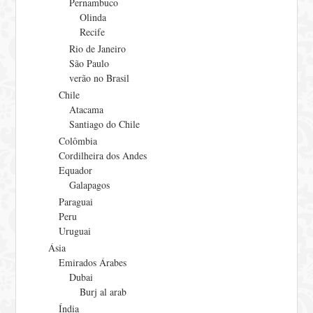
Pernambuco
Olinda
Recife
Rio de Janeiro
São Paulo
verão no Brasil
Chile
Atacama
Santiago do Chile
Colômbia
Cordilheira dos Andes
Equador
Galapagos
Paraguai
Peru
Uruguai
Ásia
Emirados Árabes
Dubai
Burj al arab
Índia