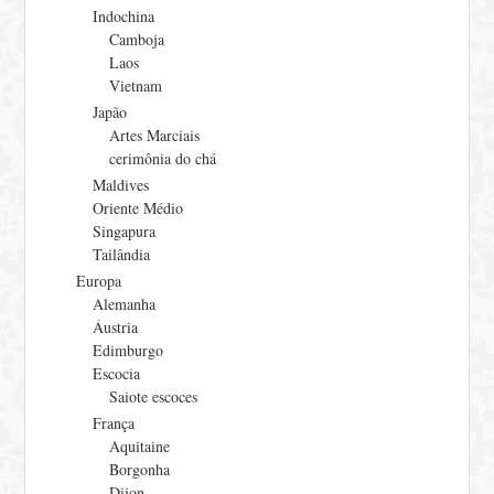
Indochina
Camboja
Laos
Vietnam
Japão
Artes Marciais
cerimônia do chá
Maldives
Oriente Médio
Singapura
Tailândia
Europa
Alemanha
Áustria
Edimburgo
Escocia
Saiote escoces
França
Aquitaine
Borgonha
Dijon