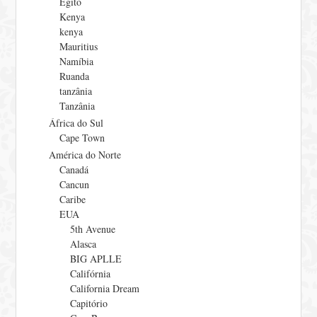
Egito
Kenya
kenya
Mauritius
Namíbia
Ruanda
tanzânia
Tanzânia
África do Sul
Cape Town
América do Norte
Canadá
Cancun
Caribe
EUA
5th Avenue
Alasca
BIG APLLE
Califórnia
California Dream
Capitório