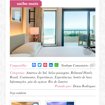
Facebook
Twitter
Pinterest
LinkedIn
WhatsApp
Compartilhe:
Nenhum Comentário
Categorias:
América do Sul
,
belas paisagens
,
Belmond Hotels
,
Brasil
,
Continentes
,
Experiência
,
Experiências
,
hotéis de luxo
,
Informações
,
pão de açúcar
,
Rio de Janeiro
Postado por:
Deusa Rodrigues
Veja também