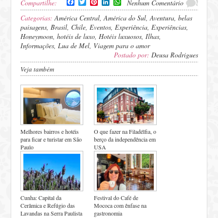
Facebook
Twitter
Pinterest
LinkedIn
WhatsApp
Compartilhe:
Nenhum Comentário
Categorias:
América Central
,
América do Sul
,
Aventura
,
belas
paisagens
,
Brasil
,
Chile
,
Eventos
,
Experiência
,
Experiências
,
Honeymoon
,
hotéis de luxo
,
Hotéis luxuosos
,
Ilhas
,
Informações
,
Lua de Mel
,
Viagem para o amor
Postado por:
Deusa Rodrigues
Veja também
Melhores bairros e hotéis
O que fazer na Filadélfia, o
para ficar e turistar em São
berço da independência em
Paulo
USA
Cunha: Capital da
Festival do Café de
Cerâmica e Refúgio das
Mococa com ênfase na
Lavandas na Serra Paulista
gastronomia