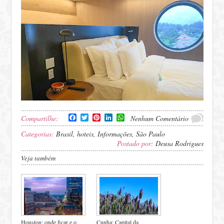
Facebook
Twitter
Pinterest
LinkedIn
WhatsApp
Compartilhe:
Nenhum Comentário
Categorias:
Brasil
,
hoteis
,
Informações
,
São Paulo
Postado por:
Deusa Rodrigues
Veja também
Houston: onde ficar e o
Cunha: Capital da