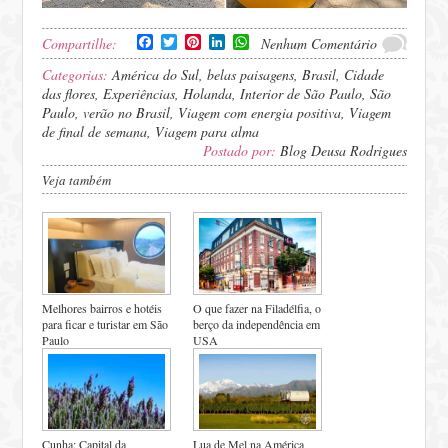
Facebook
Twitter
Pinterest
LinkedIn
WhatsApp
Compartilhe:
Nenhum Comentário
Categorias:
América do Sul
,
belas paisagens
,
Brasil
,
Cidade
das flores
,
Experiências
,
Holanda
,
Interior de São Paulo
,
São
Paulo
,
verão no Brasil
,
Viagem com energia positiva
,
Viagem
de final de semana
,
Viagem para alma
Postado por:
Blog Deusa Rodrigues
Veja também
Melhores bairros e hotéis
O que fazer na Filadélfia, o
para ficar e turistar em São
berço da independência em
Paulo
USA
Cunha: Capital da
Lua de Mel na América