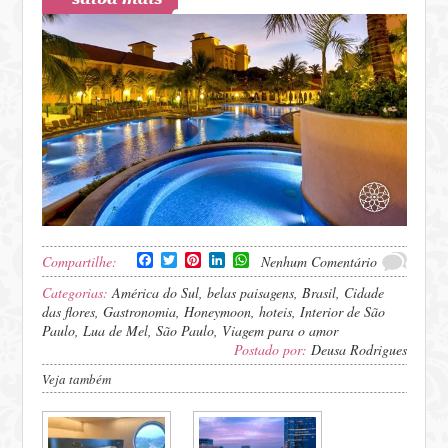
Facebook
Twitter
Pinterest
LinkedIn
WhatsApp
Compartilhe:
Nenhum Comentário
Categorias:
América do Sul
,
belas paisagens
,
Brasil
,
Cidade
das flores
,
Gastronomia
,
Honeymoon
,
hoteis
,
Interior de São
Paulo
,
Lua de Mel
,
São Paulo
,
Viagem para o amor
Postado por:
Deusa Rodrigues
Veja também