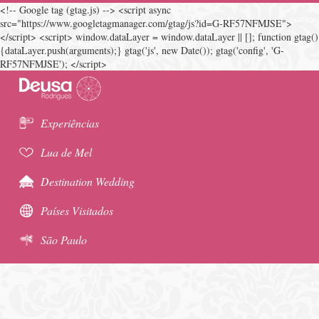
<!-- Google tag (gtag.js) --> <script async
src="https://www.googletagmanager.com/gtag/js?id=G-RF57NFMJSE">
</script> <script> window.dataLayer = window.dataLayer || []; function gtag()
{dataLayer.push(arguments);} gtag('js', new Date()); gtag('config', 'G-
RF57NFMJSE'); </script>
Experiências
Lua de Mel
Destination Wedding
Países Visitados
São Paulo