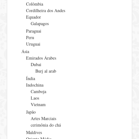
Colômbia
Cordilheira dos Andes
Equador
Galapagos
Paraguai
Peru
Uruguai
Ásia
Emirados Árabes
Dubai
Burj al arab
Índia
Indochina
Camboja
Laos
Vietnam
Japão
Artes Marciais
cerimônia do chá
Maldives
Oriente Médio