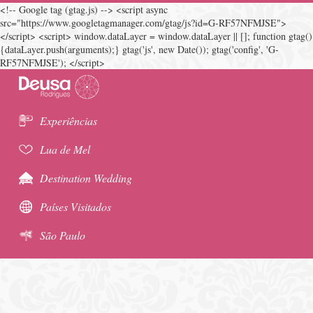
<!-- Google tag (gtag.js) --> <script async
src="https://www.googletagmanager.com/gtag/js?id=G-RF57NFMJSE">
</script> <script> window.dataLayer = window.dataLayer || []; function gtag()
{dataLayer.push(arguments);} gtag('js', new Date()); gtag('config', 'G-
RF57NFMJSE'); </script>
Experiências
Lua de Mel
Destination Wedding
Países Visitados
São Paulo