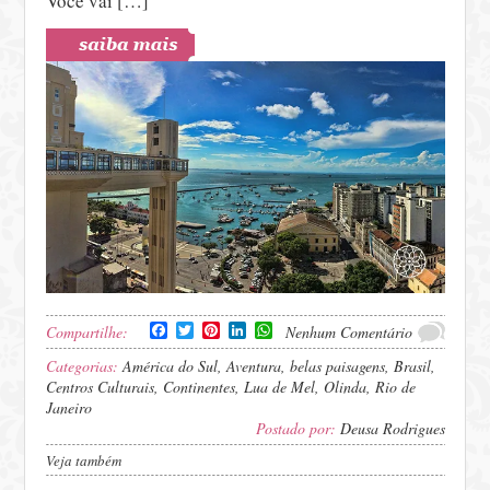
Você vai […]
Facebook
Twitter
Pinterest
LinkedIn
WhatsApp
Compartilhe:
Nenhum Comentário
Categorias:
América do Sul
,
Aventura
,
belas paisagens
,
Brasil
,
Centros Culturais
,
Continentes
,
Lua de Mel
,
Olinda
,
Rio de
Janeiro
Postado por:
Deusa Rodrigues
Veja também