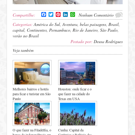
Facebook
Twitter
Pinterest
LinkedIn
WhatsApp
Compartilhe:
Nenhum Comentário
Categorias:
América do Sul
,
Aventura
,
belas paisagens
,
Brasil
,
capital
,
Continentes
,
Pernambuco
,
Rio de Janeiro
,
São Paulo
,
verão no Brasil
Postado por:
Deusa Rodrigues
Veja também
Melhores bairros e hotéis
Houston: onde ficar e o
para ficar e turistar em São
que fazer na cidade do
Paulo
Texas em USA
O que fazer na Filadélfia, o
Cunha: Capital da
berço da independência em
Cerâmica e Refúgio das