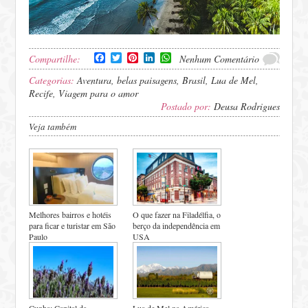
Facebook
Twitter
Pinterest
LinkedIn
WhatsApp
Compartilhe:
Nenhum Comentário
Categorias:
Aventura
,
belas paisagens
,
Brasil
,
Lua de Mel
,
Recife
,
Viagem para o amor
Postado por:
Deusa Rodrigues
Veja também
Melhores bairros e hotéis
O que fazer na Filadélfia, o
para ficar e turistar em São
berço da independência em
Paulo
USA
Cunha: Capital da
Lua de Mel na América