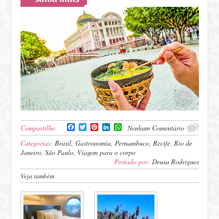
Facebook
Twitter
Pinterest
LinkedIn
WhatsApp
Compartilhe:
Nenhum Comentário
Categorias:
Brasil
,
Gastronomia
,
Pernambuco
,
Recife
,
Rio de
Janeiro
,
São Paulo
,
Viagem para o corpo
Postado por:
Deusa Rodrigues
Veja também