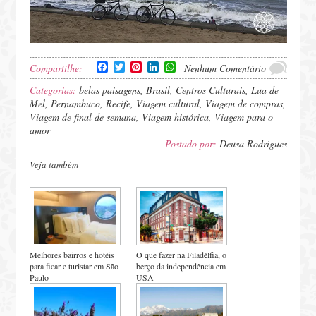
Facebook
Twitter
Pinterest
LinkedIn
WhatsApp
Compartilhe:
Nenhum Comentário
Categorias:
belas paisagens
,
Brasil
,
Centros Culturais
,
Lua de
Mel
,
Pernambuco
,
Recife
,
Viagem cultural
,
Viagem de compras
,
Viagem de final de semana
,
Viagem histórica
,
Viagem para o
amor
Postado por:
Deusa Rodrigues
Veja também
Melhores bairros e hotéis
O que fazer na Filadélfia, o
para ficar e turistar em São
berço da independência em
Paulo
USA