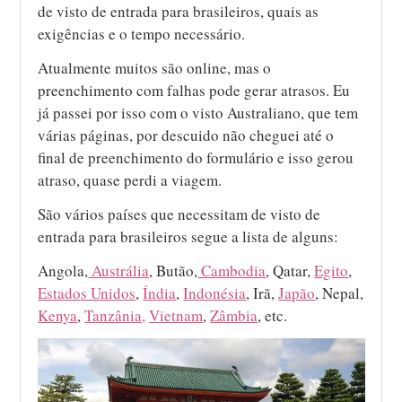
de visto de entrada para brasileiros, quais as
exigências e o tempo necessário.
Atualmente muitos são online, mas o
preenchimento com falhas pode gerar atrasos. Eu
já passei por isso com o visto Australiano, que tem
várias páginas, por descuido não cheguei até o
final de preenchimento do formulário e isso gerou
atraso, quase perdi a viagem.
São vários países que necessitam de visto de
entrada para brasileiros segue a lista de alguns:
Angola,
Austrália
, Butão,
Cambodia
, Qatar,
Egito
,
Estados Unidos
,
Índia
,
Indonésia
, Irã,
Japão
, Nepal,
Kenya
,
Tanzânia,
Vietnam
,
Zâmbia
, etc.