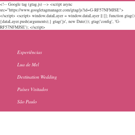
<!-- Google tag (gtag.js) --> <script async
src="https://www.googletagmanager.com/gtag/js?id=G-RF57NFMJSE">
</script> <script> window.dataLayer = window.dataLayer || []; function gtag()
{dataLayer.push(arguments);} gtag('js', new Date()); gtag('config', 'G-
RF57NFMJSE'); </script>
Experiências
Lua de Mel
Destination Wedding
Países Visitados
São Paulo