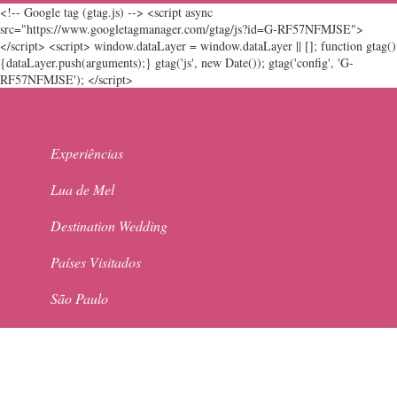
<!-- Google tag (gtag.js) --> <script async
src="https://www.googletagmanager.com/gtag/js?id=G-RF57NFMJSE">
</script> <script> window.dataLayer = window.dataLayer || []; function gtag()
{dataLayer.push(arguments);} gtag('js', new Date()); gtag('config', 'G-
RF57NFMJSE'); </script>
Experiências
Lua de Mel
Destination Wedding
Países Visitados
São Paulo