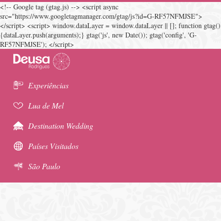
<!-- Google tag (gtag.js) --> <script async
src="https://www.googletagmanager.com/gtag/js?id=G-RF57NFMJSE">
</script> <script> window.dataLayer = window.dataLayer || []; function gtag()
{dataLayer.push(arguments);} gtag('js', new Date()); gtag('config', 'G-
RF57NFMJSE'); </script>
Experiências
Lua de Mel
Destination Wedding
Países Visitados
São Paulo