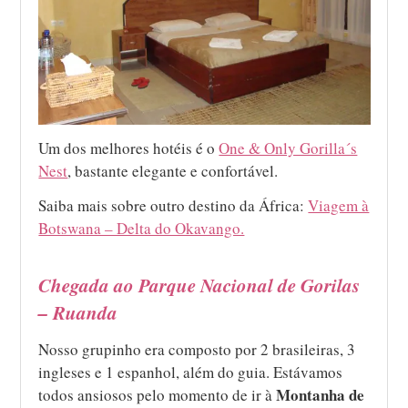
Um dos melhores hotéis é o
One & Only Gorilla´s
Nest
, bastante elegante e confortável.
Saiba mais sobre outro destino da África:
Viagem à
Botswana – Delta do Okavango.
Chegada ao Parque Nacional de Gorilas
– Ruanda
Nosso grupinho era composto por 2 brasileiras, 3
ingleses e 1 espanhol, além do guia. Estávamos
Montanha de
todos ansiosos pelo momento de ir à