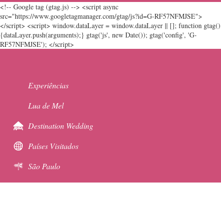
<!-- Google tag (gtag.js) --> <script async
src="https://www.googletagmanager.com/gtag/js?id=G-RF57NFMJSE">
</script> <script> window.dataLayer = window.dataLayer || []; function gtag()
{dataLayer.push(arguments);} gtag('js', new Date()); gtag('config', 'G-
RF57NFMJSE'); </script>
Experiências
Lua de Mel
Destination Wedding
Países Visitados
São Paulo