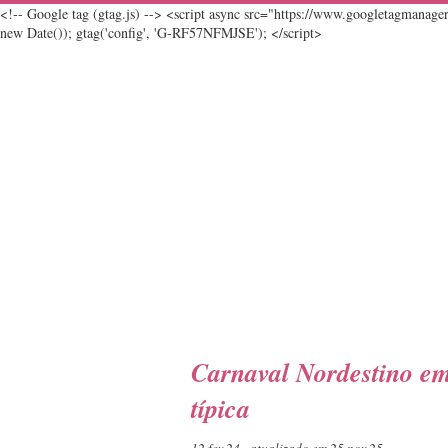
<!-- Google tag (gtag.js) --> <script async src="https://www.googletagmanag
new Date()); gtag('config', 'G-RF57NFMJSE'); </script>
Carnaval Nordestino e
típica