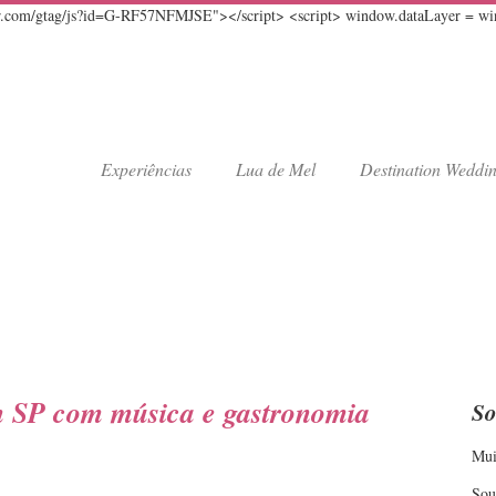
er.com/gtag/js?id=G-RF57NFMJSE"></script> <script> window.dataLayer = windo
Experiências
Lua de Mel
Destination Weddi
m SP com música e gastronomia
So
Mui
Sou