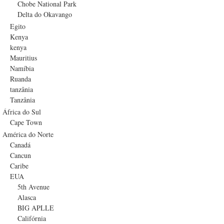
Chobe National Park
Delta do Okavango
Egito
Kenya
kenya
Mauritius
Namíbia
Ruanda
tanzânia
Tanzânia
África do Sul
Cape Town
América do Norte
Canadá
Cancun
Caribe
EUA
5th Avenue
Alasca
BIG APLLE
Califórnia