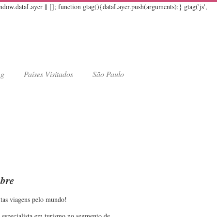
w.dataLayer || []; function gtag(){dataLayer.push(arguments);} gtag('js',
ng
Países Visitados
São Paulo
bre
tas viagens pelo mundo!
 especialista em turismo no segmento de