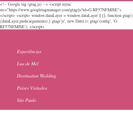
<!-- Google tag (gtag.js) --> <script async
src="https://www.googletagmanager.com/gtag/js?id=G-RF57NFMJSE">
</script> <script> window.dataLayer = window.dataLayer || []; function gtag()
{dataLayer.push(arguments);} gtag('js', new Date()); gtag('config', 'G-
RF57NFMJSE'); </script>
Experiências
Lua de Mel
Destination Wedding
Países Visitados
São Paulo